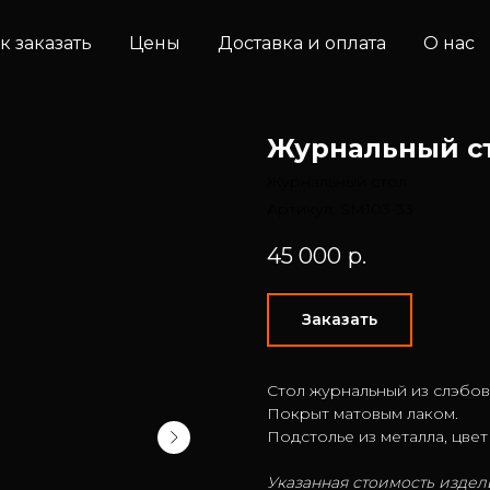
к заказать
Цены
Доставка и оплата
О нас
Журнальный ст
Журнальный стол
Артикул:
SM103-33
45 000
р.
Заказать
Стол журнальный из слэбов
Покрыт матовым лаком.
Подстолье из металла, цвет
Указанная стоимость издели