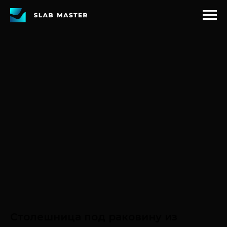
Столешница под раковину из