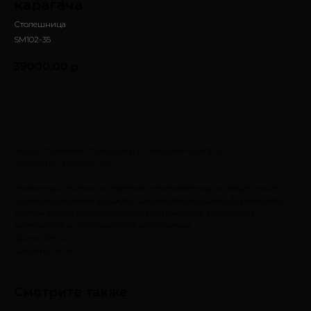
карагача
Столешница
SM102-35
39000,00
р.
Заказать
Водоустойчивая столешница из массива карагача.
Покрытие - матовый лак.
Указанная стоимость изделий, изготовленных на заказ, носит
ориентировочный характер. Окончательная цена формируется с
учётом ваших индивидуальных параметров, выбранных
материалов и особенностей исполнения.
Длина: 128 см.
Ширина: 55 см.
Смотрите также