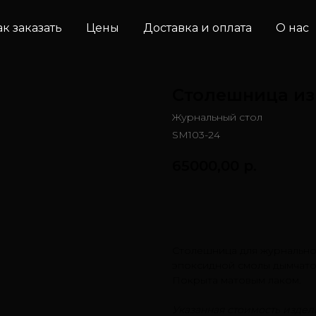
ак заказать
Цены
Доставка и оплата
О нас
Столешница из
Журнальный стол
SM103-24
65000,00
р.
Заказать
Столешница для журнальног
эпоксидной смолы дымчатог
Покрыта матовым лаком.
Указанная стоимость издели