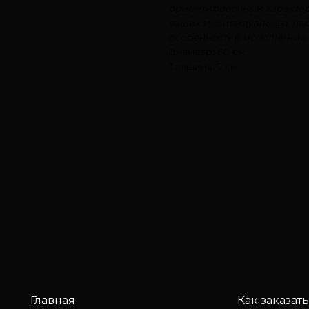
ориентировочный характер
ваших индивидуальных пар
особенностей исполнения.
Диаметр: 60 см.
Толщина: 5 см.
Главная
Как заказать