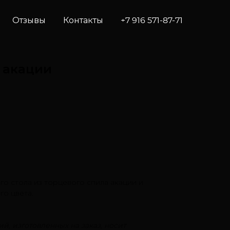
Отзывы
Контакты
+7 916 571-87-71
 акации
о стола из торцевого спила акации и
о цвета.
й, изготовленных на заказ, носит