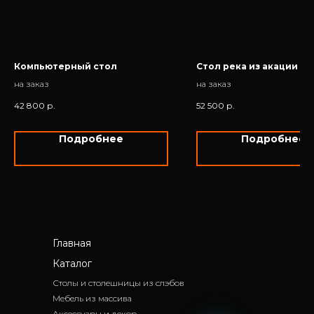
Компьютерный стол
Стол река из акации
на заказ
на заказ
42 800
р.
52 500
р.
Подробнее
Подробнее
Главная
Каталог
Столы и столешницы из слэбов
Мебель из массива
Аксессуары и декор