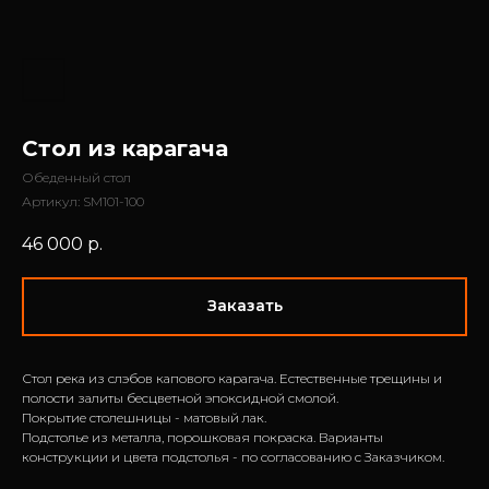
Стол из карагача
Обеденный стол
Артикул:
SM101-100
46 000
р.
Заказать
Стол река из слэбов капового карагача. Естественные трещины и
полости залиты бесцветной эпоксидной смолой.
Покрытие столешницы - матовый лак.
Подстолье из металла, порошковая покраска. Варианты
конструкции и цвета подстолья - по согласованию с Заказчиком.