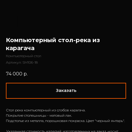
Компьютерный стол-река из
карагача
Компьютерный стол
Артикул:
SM106-18
74 000
р.
Заказать
Стол река компьютерный из слэбов карагача.
Покрытие столешницы - матовый лак.
Подстолье из металла, порошковая покраска. Цвет "черный янтарь".
Указанная стоимость изделий, изготовленных на заказ, носит