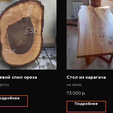
евой спил ореха
Стол из карагача
просу
на заказ
73 000
р.
одробнее
Подробнее