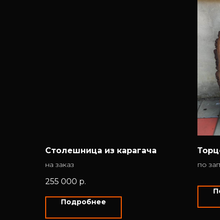
Столешница из карагача
Торц
на заказ
по за
255 000
р.
П
Подробнее