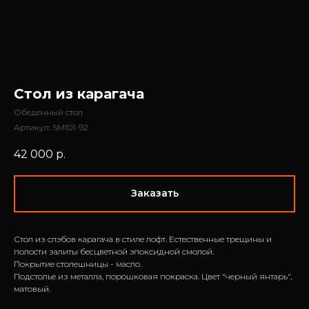
Стол из карагача
Обеденный стол
Артикул:
SM101-92
42 000
р.
Заказать
Стол из слэбов карагача в стиле лофт. Естественные трещины и
полости залиты бесцветной эпоксидной смолой.
Покрытие столешницы - масло.
Подстолье из металла, порошковая покраска. Цвет "черный янтарь",
матовый.