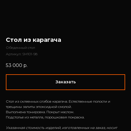
Стол из карагача
Обеденный стол
Артикул:
SM101-98
53 000
р.
Заказать
Стол из склеенных слэбов карагача. Естественные полости и
трещины залиты эпоксидной смолой.
Выполнена тонировка. Покрыт маслом.
Подстолье из металла, порошковая покраска.
Указанная стоимость изделий, изготовленных на заказ, носит