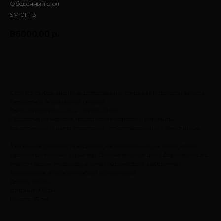
Обеденный стол
SM101-113
86000,00
р.
Заказать
Стол из слэбов карагача. Естественные трещины и полости залиты
бесцветной эпоксидной смолой.
Покрытие столешницы - матовый лак.
Подстолье из металла, порошковая покраска. Варианты
конструкции и цвета подстолья - по согласованию с Заказчиком.
Указанная стоимость изделий, изготовленных на заказ, носит
ориентировочный характер. Окончательная цена формируется с
учётом ваших индивидуальных параметров, выбранных
материалов и особенностей исполнения.
Длина: 200 см.
Ширина: 100 см.
Высота: 75 см.