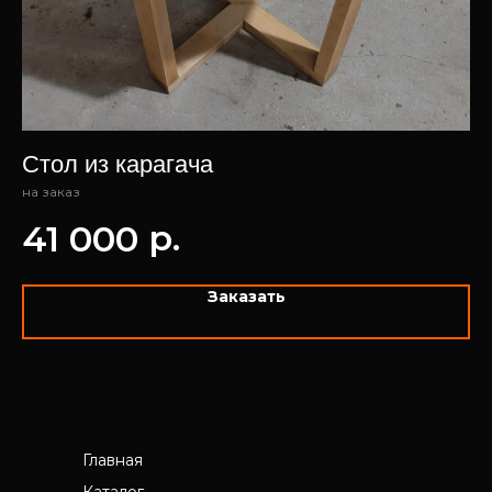
Стол из карагача
К
на заказ
на 
р.
41 000
7
Заказать
Главная